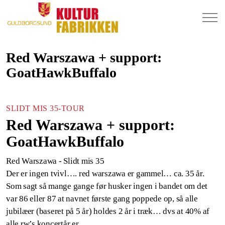
Red Warszawa + support:
GoatHawkBuffalo
SLIDT MIS 35-TOUR
Red Warszawa + support:
GoatHawkBuffalo
Red Warszawa - Slidt mis 35
Der er ingen tvivl…. red warszawa er gammel… ca. 35 år.
Som sagt så mange gange før husker ingen i bandet om det
var 86 eller 87 at navnet første gang poppede op, så alle
jubilæer (baseret på 5 år) holdes 2 år i træk… dvs at 40% af
alle rw’s koncertår er