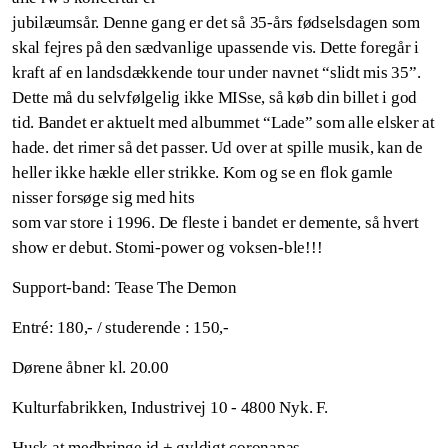
jubilæumsår. Denne gang er det så 35-års fødselsdagen som
skal fejres på den sædvanlige upassende vis. Dette foregår i
kraft af en landsdækkende tour under navnet “slidt mis 35”.
Dette må du selvfølgelig ikke MISse, så køb din billet i god
tid. Bandet er aktuelt med albummet “Lade” som alle elsker at
hade. det rimer så det passer. Ud over at spille musik, kan de
heller ikke hækle eller strikke. Kom og se en flok gamle
nisser forsøge sig med hits
som var store i 1996. De fleste i bandet er demente, så hvert
show er debut. Stomi-power og voksen-ble!!!
Support-band: Tease The Demon
Entré: 180,- / studerende : 150,-
Dørene åbner kl. 20.00
Kulturfabrikken, Industrivej 10 - 4800 Nyk. F.
Husk at medbringe id + gyldigt coronapas