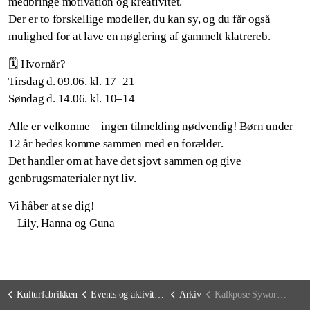
medbringe motivation og kreativitet.
Der er to forskellige modeller, du kan sy, og du får også
mulighed for at lave en nøglering af gammelt klatrereb.
🗓️ Hvornår?
Tirsdag d. 09.06. kl. 17–21
Søndag d. 14.06. kl. 10–14
Alle er velkomne – ingen tilmelding nødvendig! Børn under
12 år bedes komme sammen med en forælder.
Det handler om at have det sjovt sammen og give
genbrugsmaterialer nyt liv.
Vi håber at se dig!
– Lily, Hanna og Guna
Kulturfabrikken
Events og aktiviteter
Arkiv
Kalkpose Syworkshop