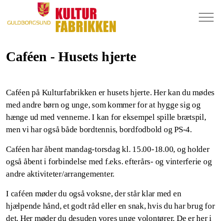
Caféen - Husets hjerte
Caféen på Kulturfabrikken er husets hjerte. Her kan du mødes
med andre børn og unge, som kommer for at hygge sig og
hænge ud med vennerne. I kan for eksempel spille brætspil,
men vi har også både bordtennis, bordfodbold og PS-4.
Caféen har åbent mandag-torsdag kl. 15.00-18.00, og holder
også åbent i forbindelse med f.eks. efterårs- og vinterferie og
andre aktiviteter/arrangementer.
I caféen møder du også voksne, der står klar med en
hjælpende hånd, et godt råd eller en snak, hvis du har brug for
det. Her møder du desuden vores unge volontører. De er her i