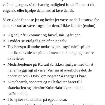
et år ad gangen, så du har rig mulighed for at få trænet dit
engelsk, eller hjælpe dem med at lære dansk.
Vi er glade for at se jer og beder jer være med til at sørge for,
at her er rart at være - også for dem, I ikke kender (endnu).
Sig hej, når I kommer og farvel, når I går igen.
I rydder selvfølgelig op efter jer selv.
Tag hensyn til andre omkring jer - også når I spiller
musik, ser videoer på telefonen, eller har gang i andre
aktiviteter.
Medarbejderne på Kulturfabrikken hjælper med til, at
her er hyggeligt at være. Vær rar at overholde det, de
beder jer om - I tvivl om noget? Så spørger I bare.
Skateboards, scooters og rulleskøjter hører til i
skatehallen og udenfor Kulturfabrikken - ikke i
caféområdet.
I benytter skatehallen på eget ansvar.